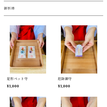
御祈祷
足形ペット守
厄除御守
¥1,000
¥1,000