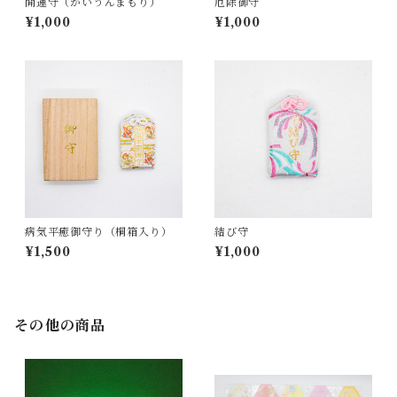
開運守（かいうんまもり）
厄除御守
¥1,000
¥1,000
病気平癒御守り（桐箱入り）
結び守
¥1,500
¥1,000
その他の商品