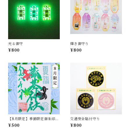
光る御守
輝き御守り
¥800
¥800
【8月限定】季節限定御朱印
交通安全貼付守り
『金魚-きんぎょ-』
¥500
¥800